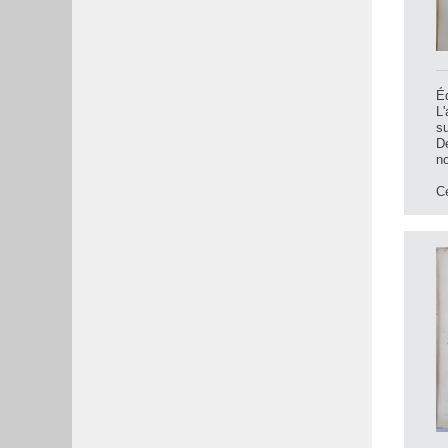
Éd
L'
su
De
no
Ce