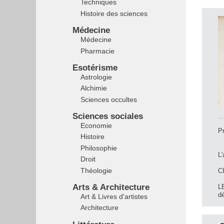
Techniques
Histoire des sciences
Médecine
Médecine
Pharmacie
Esotérisme
Astrologie
Alchimie
Sciences occultes
Sciences sociales
Economie
Pr
Histoire
Philosophie
L'
Droit
Théologie
C
Arts & Architecture
L
dé
Art & Livres d'artistes
Architecture