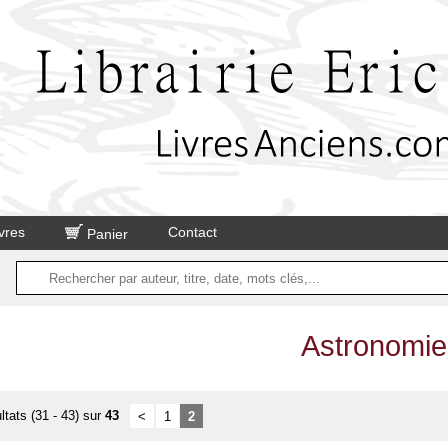
vres
Contact
Panier
Astronomie
ltats (31 - 43) sur
43
<
1
2