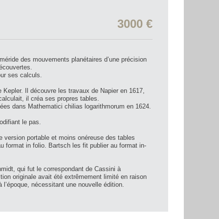
3000 €
éméride des mouvements planétaires d’une précision
découvertes.
ur ses calculs.
de Kepler. Il découvre les travaux de Napier en 1617,
lculait, il créa ses propres tables.
liées dans Mathematici chilias logarithmorum en 1624.
difiant le pas.
e version portable et moins onéreuse des tables
format in folio. Bartsch les fit publier au format in-
idt, qui fut le correspondant de Cassini à
tion originale avait été extrêmement limité en raison
à l’époque, nécessitant une nouvelle édition.