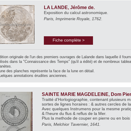
LA LANDE, Jérôme de.
Exposition du calcul astronomique.
Paris, Imprimerie Royale, 1762.
Fiche complète >
ition originale de l'un des premiers ouvrages de Lalande dans laquelle il four
ilisés dans la "Connaissance des Temps" (qu'il a édité) et de nombreux table
anètes.
une des planches représente la face de la lune en détail.
uelques annotations érudites anciennes.
SAINTE MARIE MAGDELEINE, Dom Pier
Traitté d'Horlogiographie, contenant plusieurs m
sortes de lignes horaires : & autres cercles de l
Avec quelques Instrumens pour la mesme pratique
& l'heure du flus & reflus de la Mer.
Plus la methode de couper en pierre ou en bois l
Paris, Melchior Tavernier, 1641.