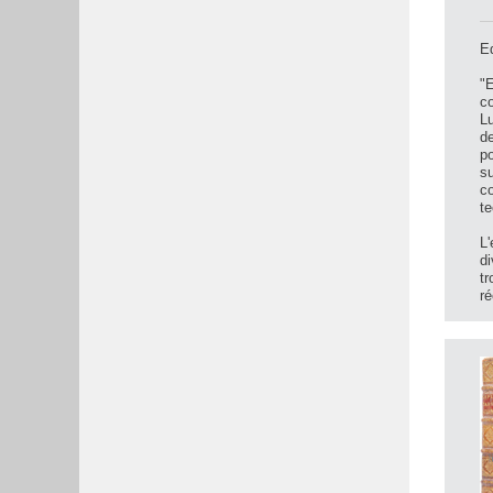
Ed
"E
c
Lu
de
po
su
co
te
L'
di
tr
ré