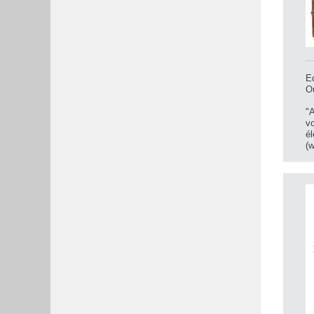
Ed
Ou
"A
vo
él
(w