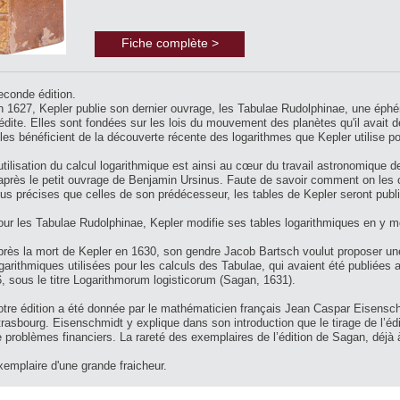
Fiche complète >
econde édition.
n 1627, Kepler publie son dernier ouvrage, les Tabulae Rudolphinae, une éph
édite. Elles sont fondées sur les lois du mouvement des planètes qu'il avait 
les bénéficient de la découverte récente des logarithmes que Kepler utilise po
utilisation du calcul logarithmique est ainsi au cœur du travail astronomique 
après le petit ouvrage de Benjamin Ursinus. Faute de savoir comment on les ca
us précises que celles de son prédécesseur, les tables de Kepler seront pub
ur les Tabulae Rudolphinae, Kepler modifie ses tables logarithmiques en y mo
rès la mort de Kepler en 1630, son gendre Jacob Bartsch voulut proposer un
garithmiques utilisées pour les calculs des Tabulae, qui avaient été publiées au 
, sous le titre Logarithmorum logisticorum (Sagan, 1631).
tre édition a été donnée par le mathématicien français Jean Caspar Eisenschm
rasbourg. Eisenschmidt y explique dans son introduction que le tirage de l’édi
 problèmes financiers. La rareté des exemplaires de l’édition de Sagan, déjà 
emplaire d'une grande fraicheur.