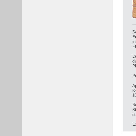
S
E
in
El
L’
d'
Pl
Po
Ap
lo
16
No
St
de
Ex