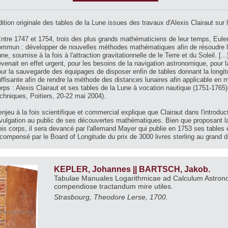
ition originale des tables de la Lune issues des travaux d'Alexis Clairaut sur 
ntre 1747 et 1754, trois des plus grands mathématiciens de leur temps, Euler,
ommun : développer de nouvelles méthodes mathématiques afin de résoudre 
ne, soumise à la fois à l'attraction gravitationnelle de le Terre et du Soleil. [
venait en effet urgent, pour les besoins de la navigation astronomique, pour 
ur la sauvegarde des équipages de disposer enfin de tables donnant la longit
ffisante afin de rendre la méthode des distances lunaires afin applicable en 
rps : Alexis Clairaut et ses tables de la Lune à vocation nautique (1751-1765
chniques, Poitiers, 20-22 mai 2004).
enjeu à la fois scientifique et commercial explique que Clairaut dans l'introduc
vulgation au public de ses découvertes mathématiques. Bien que proposant l
ois corps, il sera devancé par l'allemand Mayer qui publie en 1753 ses tables 
compensé par le Board of Longitude du prix de 3000 livres sterling au grand d
KEPLER, Johannes || BARTSCH, Jakob.
Tabulae Manuales Logarithmicae ad Calculum Astron
compendiose tractandum mire utiles.
Strasbourg, Theodore Lerse, 1700.