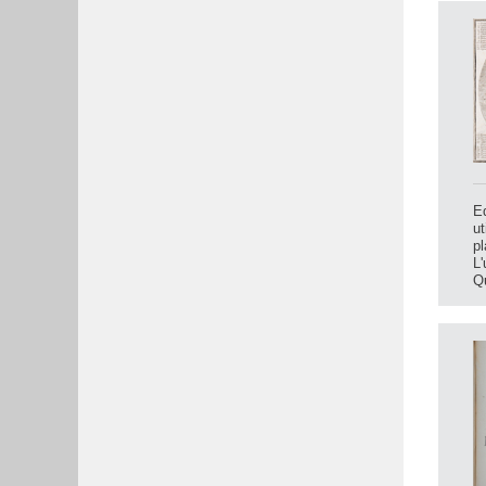
Ed
ut
pl
L'
Q