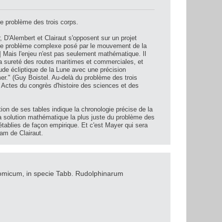
le problème des trois corps.
 D'Alembert et Clairaut s'opposent sur un projet
le problème complexe posé par le mouvement de la
...] Mais l'enjeu n'est pas seulement mathématique. Il
la sureté des routes maritimes et commerciales, et
ude écliptique de la Lune avec une précision
mer." (Guy Boistel. Au-delà du problème des trois
) Actes du congrès d'histoire des sciences et des
tion de ses tables indique la chronologie précise de la
a solution mathématique la plus juste du problème des
établies de façon empirique. Et c'est Mayer qui sera
am de Clairaut.
omicum, in specie Tabb. Rudolphinarum