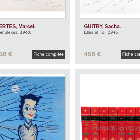
ERTES, Marcel.
GUITRY, Sacha.
omplexes.
1948.
Elles et Toi.
1946.
50 €
450 €
Fiche complète
Fiche co