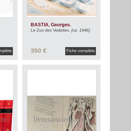
BASTIA, Georges.
Le Zoo des Vedettes.
[ca. 1946].
350 €
mplète
Fiche complète