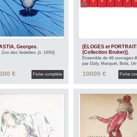
ASTIA, Georges.
[ÉLOGES et PORTRAIT
(Collection Bruker)].
 Zoo des Vedettes.
[v. 1950].
Ensemble de 46 ouvrages ill
par Dufy, Marquet, Bofa, Utri
Hasegawa.
1948.
000 €
10000 €
Fiche complète
Fiche co