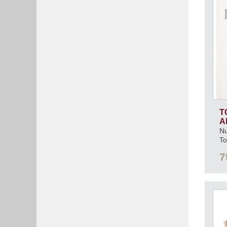
T
A
Nu
T
7