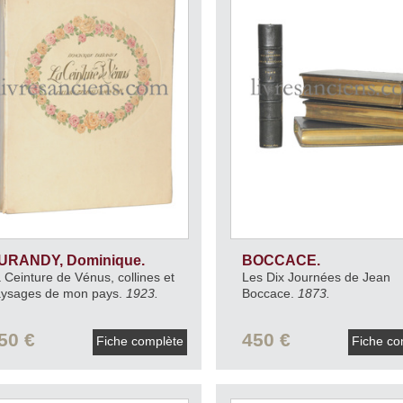
URANDY, Dominique.
BOCCACE.
 Ceinture de Vénus, collines et
Les Dix Journées de Jean
ysages de mon pays.
1923.
Boccace.
1873.
50 €
450 €
Fiche complète
Fiche co