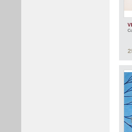
V
C
2