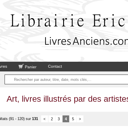
vres
Contact
Panier
Art, livres illustrés par des artist
ltats (91 - 120) sur
131
<
2
3
4
5
>