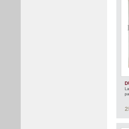
D
La
pa
2