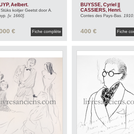
UYP, Aelbert.
BUYSSE, Cyriel ||
CASSIERS, Henri.
 Stüks koitjer Geetst door A.
uyp.
[v. 1660].
Contes des Pays-Bas.
1910
000 €
400 €
Fiche complète
Fiche co