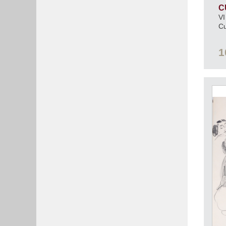
C
VI
C
1