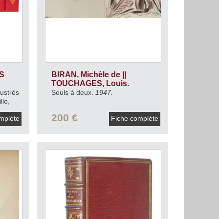
S
BIRAN, Michèle de ||
TOUCHAGES, Louis.
ustrés
Seuls à deux.
1947.
llo,
200 €
mplète
Fiche complète