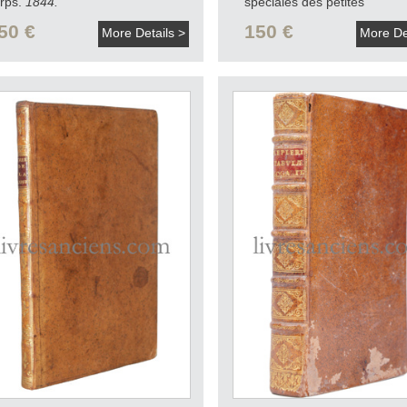
rps.
1844.
spéciales des petites
planètes.
[1874].
50 €
150 €
More Details >
More De