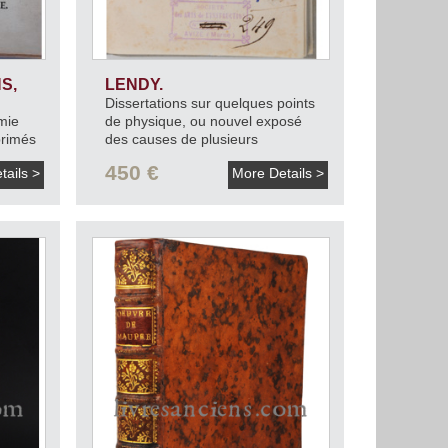
S,
LENDY.
Dissertations sur quelques points
mie
de physique, ou nouvel exposé
primés
des causes de plusieurs
aine,
phénomènes dont la solution est
450 €
tails >
More Details >
encore problématique.
An X
[1802].