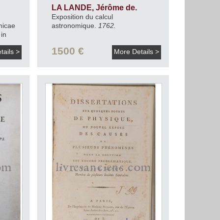
LA LANDE, Jérôme de.
Exposition du calcul
micae
astronomique.
1762.
in
m
1500 €
tails >
More Details >
re