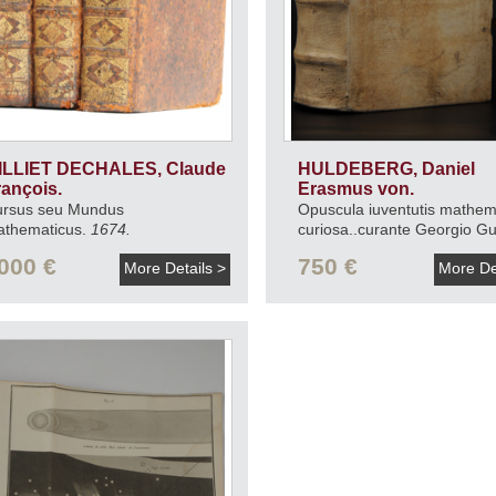
ILLIET DECHALES, Claude
HULDEBERG, Daniel
rançois.
Erasmus von.
rsus seu Mundus
Opuscula iuventutis mathem
thematicus.
1674.
curiosa..curante Georgio Gu
de Lage.
1710.
000 €
750 €
More Details >
More De