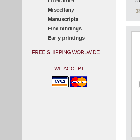
Litterature
co
Miscellany
3
Manuscripts
Fine bindings
Early printings
FREE SHIPPING WORLWIDE
WE ACCEPT