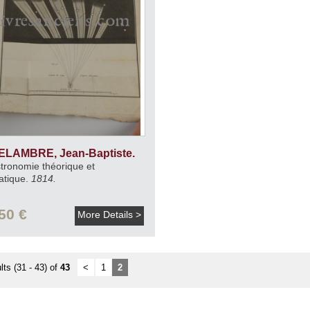
ELAMBRE, Jean-Baptiste.
tronomie théorique et
atique.
1814.
50 €
More Details >
lts (31 - 43) of
43
<
1
2