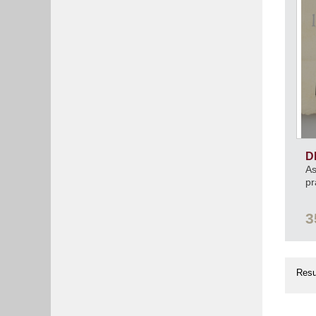
D
As
pr
3
Resu