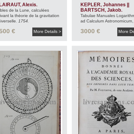
LAIRAUT, Alexis.
KEPLER, Johannes ||
BARTSCH, Jakob.
bles de la Lune, calculées
ivant la théorie de la gravitation
Tabulae Manuales Logarith
iverselle.
1754.
ad Calculum Astronomicum, 
specie Tabb. Rudolphinaru
500 €
3000 €
More Details >
More De
compendiose tractandum mi
utiles.
1700.