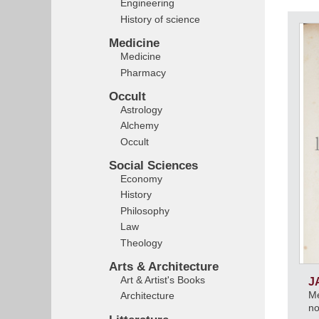
Engineering
History of science
Medicine
Medicine
Pharmacy
Occult
Astrology
Alchemy
Occult
Social Sciences
Economy
History
Philosophy
Law
Theology
Arts & Architecture
Art & Artist's Books
J
Mé
Architecture
no