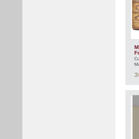
M
F
Cu
Ma
3