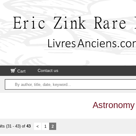
Contact us
Cart
Astronomy
lts (31 - 43) of
43
<
1
2