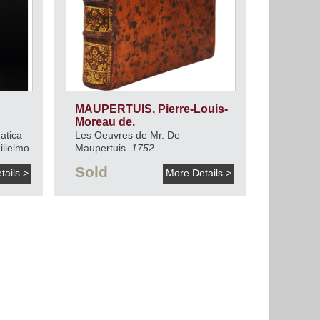
MAUPERTUIS, Pierre-Louis-
Moreau de.
atica
Les Oeuvres de Mr. De
ilielmo
Maupertuis.
1752.
Sold
tails >
More Details >