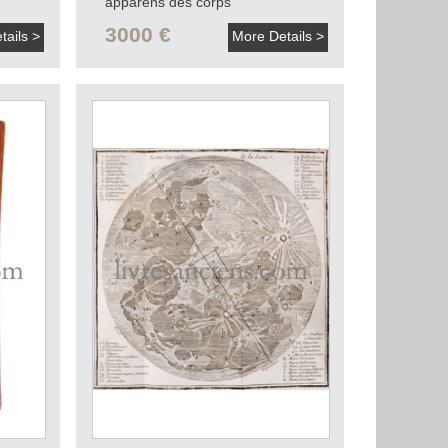
apparens des corps
célestes.
1786-1789.
3000 €
tails >
More Details >