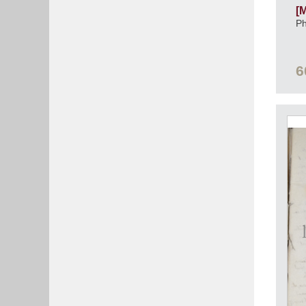
[
Ph
6