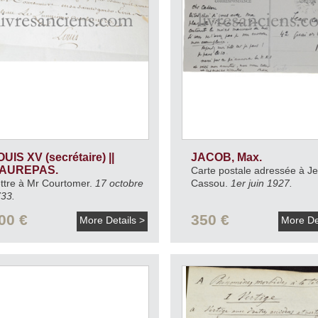
UIS XV (secrétaire) ||
JACOB, Max.
AUREPAS.
Carte postale adressée à J
ttre à Mr Courtomer.
17 octobre
Cassou.
1er juin 1927.
33.
00 €
350 €
More Details >
More De