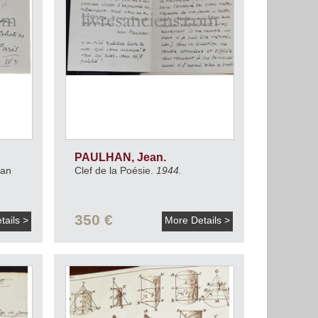
PAULHAN, Jean.
ean
Clef de la Poésie.
1944.
350 €
tails >
More Details >