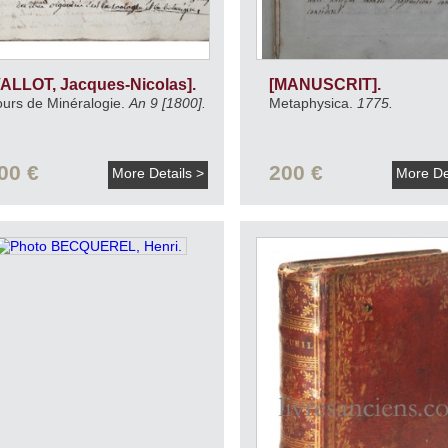
VALLOT, Jacques-Nicolas].
[MANUSCRIT].
urs de Minéralogie.
An 9 [1800].
Metaphysica.
1775.
00 €
200 €
More Details >
More De