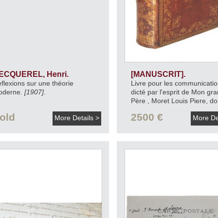
ECQUEREL, Henri.
[MANUSCRIT].
flexions sur une théorie
Livre pour les communicati
oderne.
[1907].
dicté par l'esprit de Mon gr
Père , Moret Louis Piere, d
Madame Parain.
[v.1867].
old
2500 €
More Details >
More De