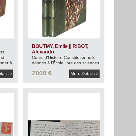
BOUTMY, Emile || RIBOT,
Alexandre.
ons
and
Cours d'Histoire Constitutionnelle
onner à
donnés à l'École libre des sciences
politiques.
1886.
2000 €
tails >
More Details >