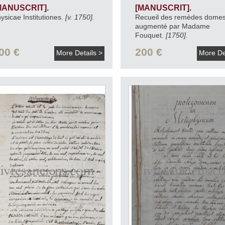
MANUSCRIT].
[MANUSCRIT].
ysicae Institutiones.
[v. 1750].
Recueil des remèdes domes
augmenté par Madame
Fouquet.
[1750].
00 €
200 €
More Details >
More De