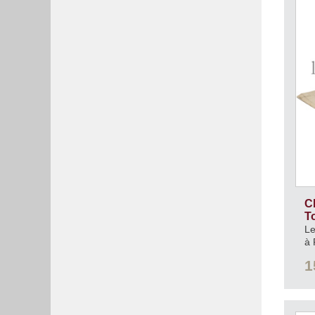
C
T
Le
à 
1