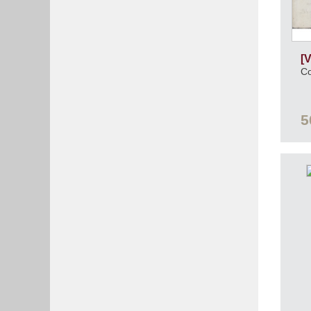
[
Co
5