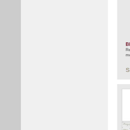
B
Re
m
S