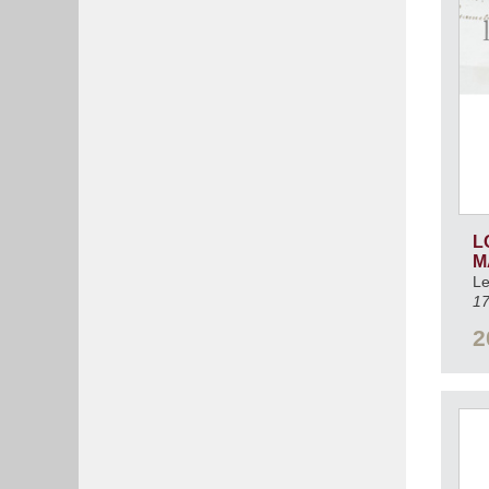
LO
M
Le
17
2