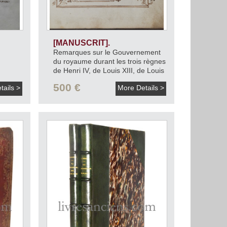
[MANUSCRIT].
Remarques sur le Gouvernement
du royaume durant les trois règnes
de Henri IV, de Louis XIII, de Louis
XIV.
[v. 1750].
500 €
tails >
More Details >