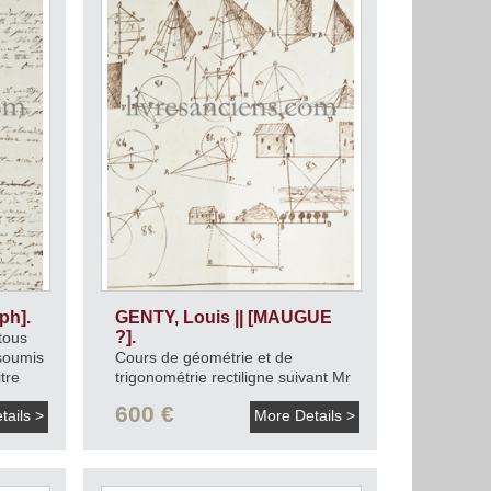
ph].
GENTY, Louis || [MAUGUE
?].
tous
soumis
Cours de géométrie et de
tre
trigonométrie rectiligne suivant Mr
Genty.
1800.
600 €
tails >
More Details >