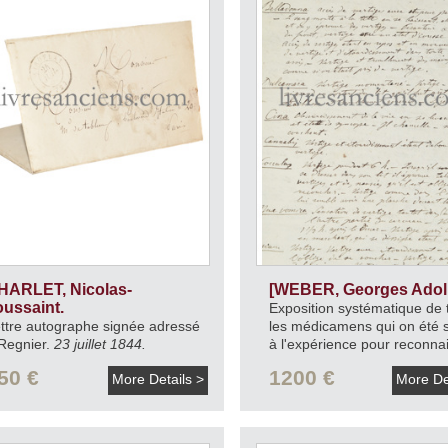
HARLET, Nicolas-
[WEBER, Georges Adol
oussaint.
Exposition systématique de 
ttre autographe signée adressé
les médicamens qui on été 
Regnier.
23 juillet 1844.
à l'expérience pour reconnai
leur véritable action.
1831.
50 €
1200 €
More Details >
More De