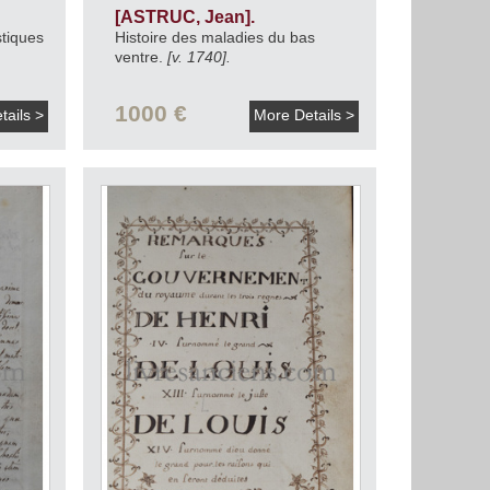
[ASTRUC, Jean].
tiques
Histoire des maladies du bas
ventre.
[v. 1740].
1000 €
tails >
More Details >