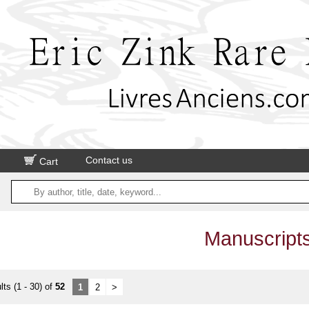
Contact us
Cart
Manuscript
lts (1 - 30) of
52
1
2
>