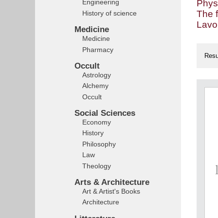
Phys
Engineering
The 
History of science
Lavoi
Medicine
Medicine
Pharmacy
Resu
Occult
Astrology
Alchemy
Occult
Social Sciences
Economy
History
Philosophy
Law
Theology
Arts & Architecture
Art & Artist's Books
Architecture