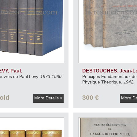
EVY, Paul.
DESTOUCHES, Jean-Lo
uvres de Paul Levy.
1973-1980.
Principes Fondamentaux de
Physique Théorique.
1942.
old
300 €
More Details >
More De