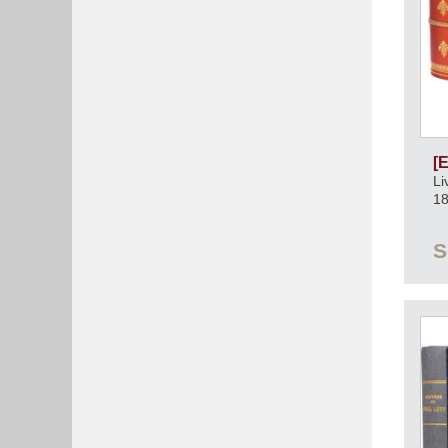
[
Li
1
S