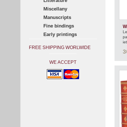
Litterature
Miscellany
Manuscripts
Fine bindings
W
Le
Early printings
pa
ie
FREE SHIPPING WORLWIDE
3
WE ACCEPT