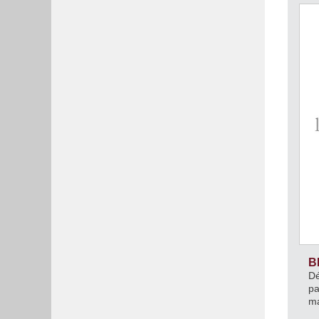
B
Dé
pa
ma
so