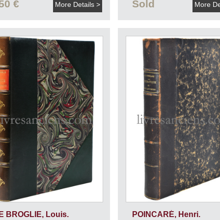
50 €
Sold
More Details >
More De
E BROGLIE, Louis.
POINCARÉ, Henri.