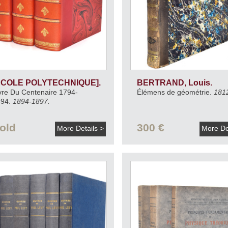
ECOLE POLYTECHNIQUE].
BERTRAND, Louis.
vre Du Centenaire 1794-
Élémens de géométrie.
181
894.
1894-1897.
old
300 €
More Details >
More De