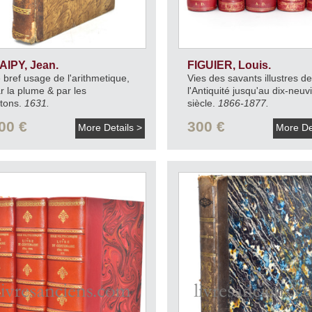
AIPY, Jean.
FIGUIER, Louis.
 bref usage de l'arithmetique,
Vies des savants illustres d
r la plume & par les
l'Antiquité jusqu'au dix-neu
ttons.
1631.
siècle.
1866-1877.
00 €
300 €
More Details >
More De