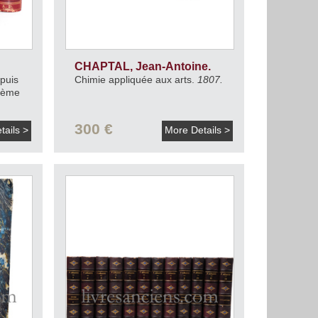
CHAPTAL, Jean-Antoine.
epuis
Chimie appliquée aux arts.
1807.
vième
300 €
tails >
More Details >