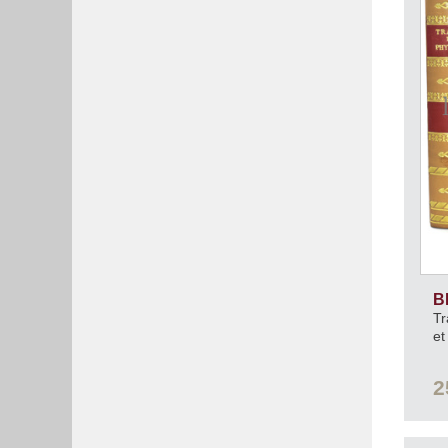
B
Tr
et
2