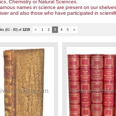
ics, Chemistry or Natural Sciences.
famous names in science are present on our shelves:
sier and also those who have participated in scientif
lts (61 - 90) of
1219
<
1
2
3
4
5
>