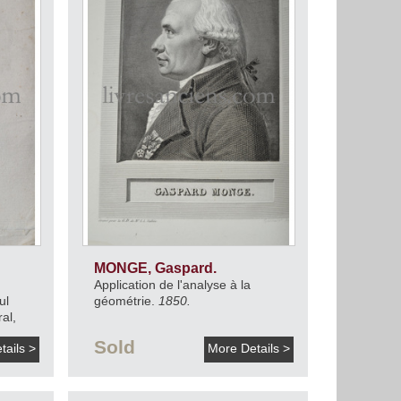
MONGE, Gaspard.
Application de l'analyse à la
ul
géométrie.
1850.
ral,
ons de
Sold
tails >
More Details >
de