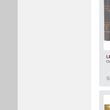
L
Oe
S