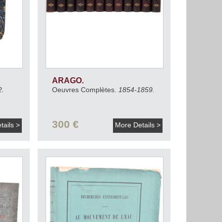
ARAGO.
2.
Oeuvres Complètes.
1854-1859.
300 €
tails >
More Details >