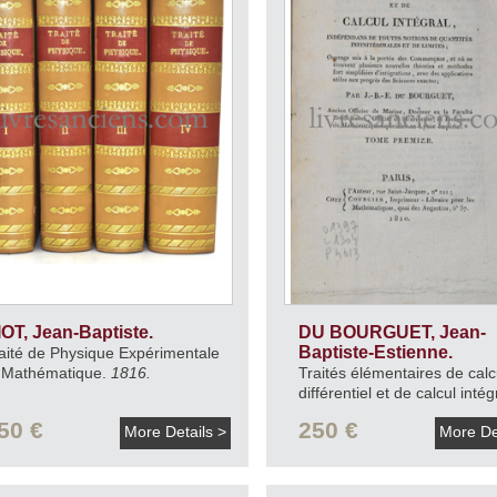
IOT, Jean-Baptiste.
DU BOURGUET, Jean-
Baptiste-Estienne.
aité de Physique Expérimentale
 Mathématique.
1816.
Traités élémentaires de calc
différentiel et de calcul intég
indépendans de toutes noti
50 €
250 €
More Details >
More De
quantités infinitésimales et 
limites.
1810-11.