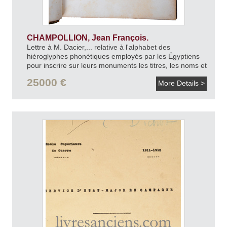
CHAMPOLLION, Jean François.
Lettre à M. Dacier,... relative à l'alphabet des
hiéroglyphes phonétiques employés par les Égyptiens
pour inscrire sur leurs monuments les titres, les noms et
les surnoms des souverains grecs et romains
25000 €
More Details >
[relié à la suite]
Précis du système hiéroglyphique des anciens
égyptiens, ou Recherches sur les élémens premiers de
cette écriture sacrée.
1822-1824.