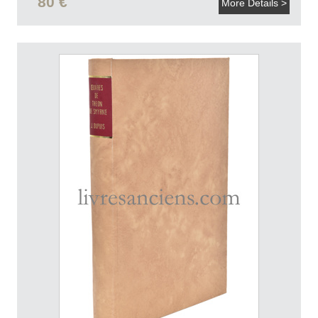
80 €
More Details >