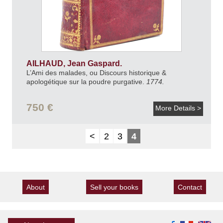
AILHAUD, Jean Gaspard.
L’Ami des malades, ou Discours historique &
apologétique sur la poudre purgative.
1774.
750 €
More Details >
<
2
3
4
About
Sell your books
Contact