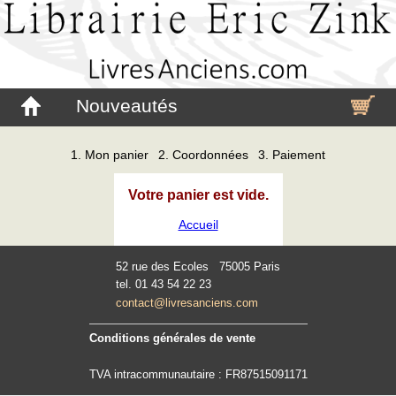
Nouveautés
1. Mon panier
2. Coordonnées
3. Paiement
Votre panier est vide.
Accueil
52 rue des Ecoles 75005 Paris
tel. 01 43 54 22 23
contact@livresanciens.com
Conditions générales de vente
TVA intracommunautaire : FR87515091171