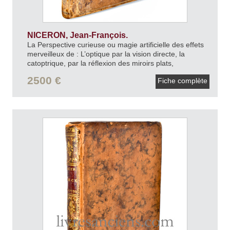
NICERON, Jean-François.
La Perspective curieuse ou magie artificielle des effets
merveilleux de : L’optique par la vision directe, la
catoptrique, par la réflexion des miroirs plats,
cylindriques & coniques, la dioptrique, par la réfraction
2500 €
Fiche complète
des crystaux.
1638.