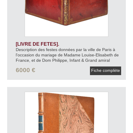
[LIVRE DE FETES].
Description des festes données par la ville de Paris à
l'occasion du mariage de Madame Louise-Elisabeth de
France, et de Dom Philippe, Infant & Grand amiral
d'Espagne, les vingt-neuvième & trentième août mil
6000 €
Fiche complète
sept cent trente.
1740.