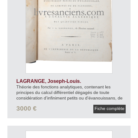
LAGRANGE, Joseph-Louis.
Théorie des fonctions analytiques, contenant les
principes du calcul différentiel dégagés de toute
considération d'infiniment petits ou d'évanouissans, de
limites ou de fluxions, et réduits à l'analyse algébrique
3000 €
Fiche complète
des quantités finies.
An V [1797].