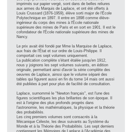
imprimés sur papier vergé, sont dans de belles reliures
aux armes du Marquis de Laplace, et ont été offerts à
Louis Crussard (1876-1959), élève sorti major de l'École
Polytechnique en 1897. Il entre en 1898 comme élève-
ingénieur du corps des mines à l'École nationale
supérieure des mines de Paris et en sort en 1901. Il est le
cofondateur de l'École nationale supérieure des mines de
Nancy.
Le prix avait été fondé par Mme la Marquise de Laplace,
aux frais de l'État et sur ordre de Louis-Philippe. Il
comportait ces sept volumes uniquement.
La publication complète s'étant étalée jusqu'en 1912,
nous y joignons les sept volumes suivants, en édition
originale, permettant ainsi d'avoir la série complète des
oeuvres de Laplace, ainssi que le volume séparé des
tables qui figurent aussi en fin du tome 14 mais ont aussi
été publiées à part pour plus de facilité de consultation.
Laplace, surnommé le "Newton français", est l'une des
figures scientifiques les plus brillantes de son époque. Il
est à l'origine des plus profonds progrès dans
l'astronomie, les mathématiques, la physique et la théorie
des probabilités.
Les cinq premiers volumes sont consacrés à la
Mécanique Céleste, les deux suivants au Système du
Monde et à la Théorie des Probabilités. Les sept derniers
contiennent les Mémoires de Laplace à l'Académie des