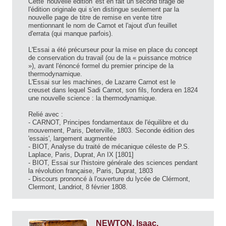
Cette 'nouvelle édition' est en fait un second tirage de
l'édition originale qui s'en distingue seulement par la
nouvelle page de titre de remise en vente titre
mentionnant le nom de Carnot et l'ajout d'un feuillet
d'errata (qui manque parfois).
L'Essai a été précurseur pour la mise en place du concept
de conservation du travail (ou de la « puissance motrice
»), avant l'énoncé formel du premier principe de la
thermodynamique.
L'Essai sur les machines, de Lazarre Carnot est le
creuset dans lequel Sadi Carnot, son fils, fondera en 1824
une nouvelle science : la thermodynamique.
Relié avec :
- CARNOT, Principes fondamentaux de l'équilibre et du
mouvement, Paris, Deterville, 1803. Seconde édition des
'essais', largement augmentée
- BIOT, Analyse du traité de mécanique céleste de P.S.
Laplace, Paris, Duprat, An IX [1801]
- BIOT, Essai sur l'histoire générale des sciences pendant
la révolution française, Paris, Duprat, 1803
- Discours prononcé à l'ouverture du lycée de Clérmont,
Clermont, Landriot, 8 février 1808.
NEWTON, Isaac.