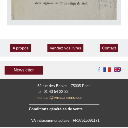
A propos
Vendez vos livres
Contact
Newsletter
52 rue des Ecoles 75005 Paris
tel. 01 43 54 22 23
contact@livresanciens.com
Conditions générales de vente
TVA intracommunautaire : FR87515091171