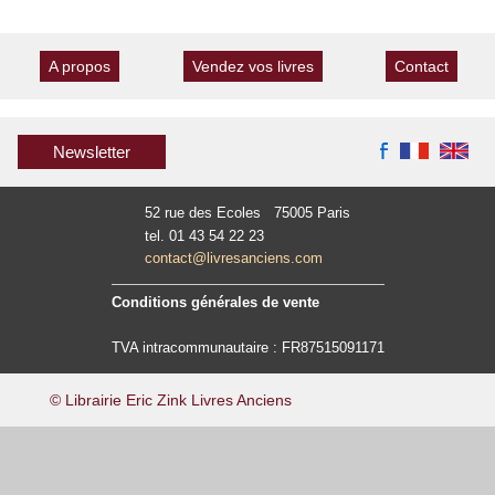
A propos
Vendez vos livres
Contact
Newsletter
52 rue des Ecoles 75005 Paris
tel. 01 43 54 22 23
contact@livresanciens.com
Conditions générales de vente
TVA intracommunautaire : FR87515091171
© Librairie Eric Zink Livres Anciens