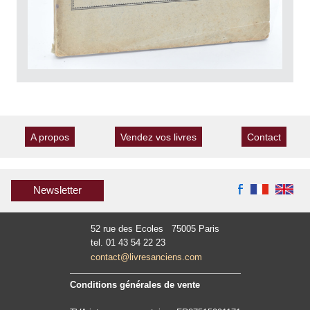
A propos
Vendez vos livres
Contact
Newsletter
52 rue des Ecoles 75005 Paris
tel. 01 43 54 22 23
contact@livresanciens.com
Conditions générales de vente