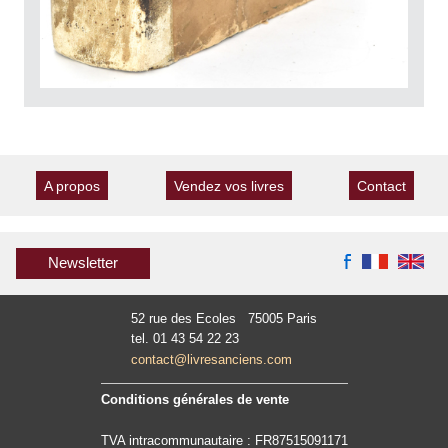
A propos
Vendez vos livres
Contact
Newsletter
52 rue des Ecoles 75005 Paris
tel. 01 43 54 22 23
contact@livresanciens.com
Conditions générales de vente
TVA intracommunautaire : FR87515091171