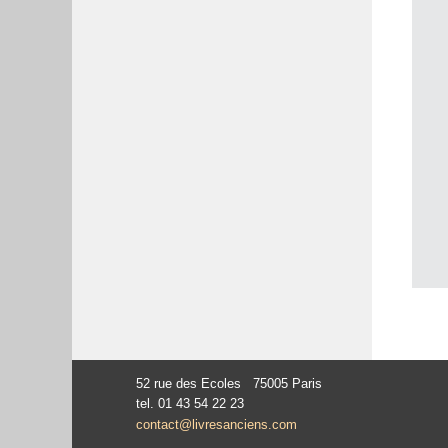
52 rue des Ecoles 75005 Paris
tel. 01 43 54 22 23
contact@livresanciens.com