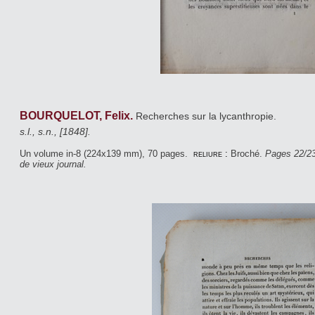
BOURQUELOT, Felix.
Recherches sur la lycanthropie.
s.l., s.n., [1848].
Un volume in-8 (224x139 mm), 70 pages.
reliure :
Broché.
Pages 22/23
de vieux journal.