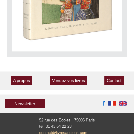
A propos
Vendez vos livres
Contact
Newsletter
52 rue des Ecoles 75005 Paris
tel. 01 43 54 22 23
contact@livresanciens.com