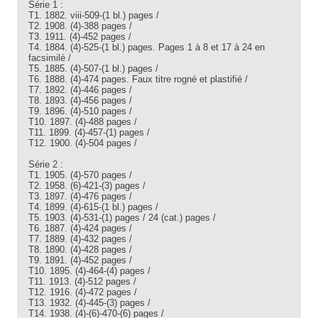
Série 1 :
T1. 1882. viii-509-(1 bl.) pages /
T2. 1908. (4)-388 pages /
T3. 1911. (4)-452 pages /
T4. 1884. (4)-525-(1 bl.) pages. Pages 1 à 8 et 17 à 24 en
facsimilé /
T5. 1885. (4)-507-(1 bl.) pages /
T6. 1888. (4)-474 pages. Faux titre rogné et plastifié /
T7. 1892. (4)-446 pages /
T8. 1893. (4)-456 pages /
T9. 1896. (4)-510 pages /
T10. 1897. (4)-488 pages /
T11. 1899. (4)-457-(1) pages /
T12. 1900. (4)-504 pages /
Série 2 :
T1. 1905. (4)-570 pages /
T2. 1958. (6)-421-(3) pages /
T3. 1897. (4)-476 pages /
T4. 1899. (4)-615-(1 bl.) pages /
T5. 1903. (4)-531-(1) pages / 24 (cat.) pages /
T6. 1887. (4)-424 pages /
T7. 1889. (4)-432 pages /
T8. 1890. (4)-428 pages /
T9. 1891. (4)-452 pages /
T10. 1895. (4)-464-(4) pages /
T11. 1913. (4)-512 pages /
T12. 1916. (4)-472 pages /
T13. 1932. (4)-445-(3) pages /
T14. 1938. (4)-(6)-470-(6) pages /