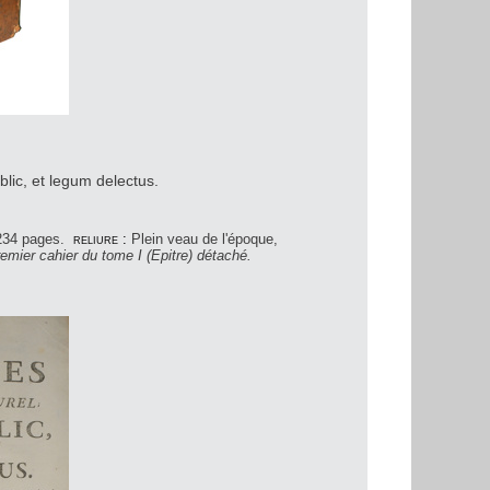
ublic, et legum delectus.
-234 pages.
reliure :
Plein veau de l'époque,
emier cahier du tome I (Epitre) détaché.