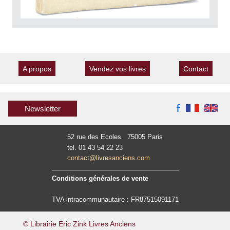
A propos
Vendez vos livres
Contact
Newsletter
52 rue des Ecoles 75005 Paris
tel. 01 43 54 22 23
contact@livresanciens.com
Conditions générales de vente
TVA intracommunautaire : FR87515091171
© Librairie Eric Zink Livres Anciens