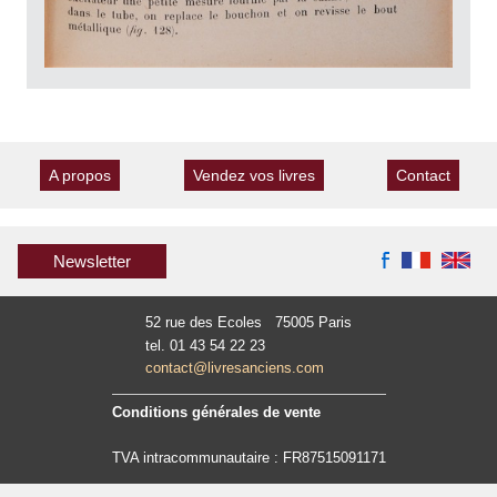
A propos
Vendez vos livres
Contact
Newsletter
52 rue des Ecoles 75005 Paris
tel. 01 43 54 22 23
contact@livresanciens.com
Conditions générales de vente
TVA intracommunautaire : FR87515091171