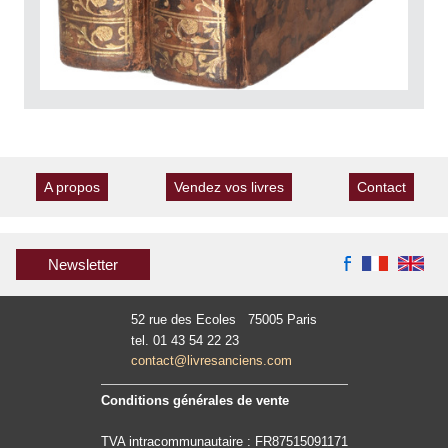
A propos
Vendez vos livres
Contact
Newsletter
52 rue des Ecoles 75005 Paris
tel. 01 43 54 22 23
contact@livresanciens.com
Conditions générales de vente
TVA intracommunautaire : FR87515091171