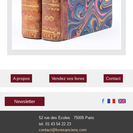
A propos
Vendez vos livres
Contact
Newsletter
52 rue des Ecoles 75005 Paris
tel. 01 43 54 22 23
contact@livresanciens.com