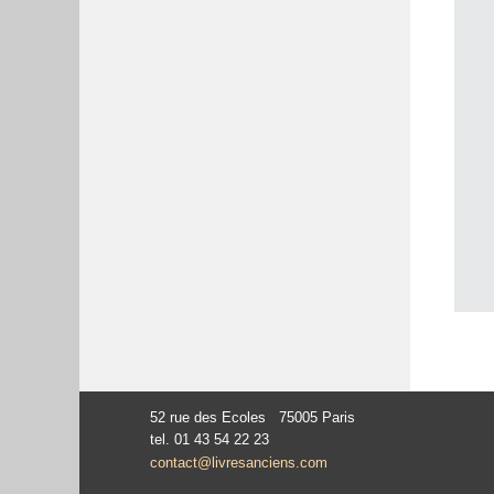
52 rue des Ecoles 75005 Paris
tel. 01 43 54 22 23
contact@livresanciens.com