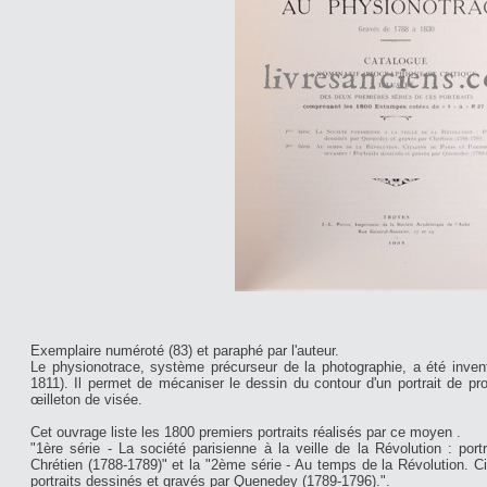
Exemplaire numéroté (83) et paraphé par l'auteur.
Le physionotrace, système précurseur de la photographie, a été inven
1811). Il permet de mécaniser le dessin du contour d'un portrait de pro
œilleton de visée.
Cet ouvrage liste les 1800 premiers portraits réalisés par ce moyen .
"1ère série - La société parisienne à la veille de la Révolution : po
Chrétien (1788-1789)" et la "2ème série - Au temps de la Révolution. Ci
portraits dessinés et gravés par Quenedey (1789-1796).".