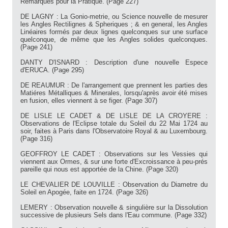
Remarques pour la Pratique. (Page 227)
DE LAGNY : La Gonio-metrie, ou Science nouvelle de mesurer
les Angles Rectilignes & Spheriques ; & en general, les Angles
Linéaires formés par deux lignes quelconques sur une surface
quelconque, de même que les Angles solides quelconques.
(Page 241)
DANTY D'ISNARD : Description d'une nouvelle Espece
d'ERUCA. (Page 295)
DE REAUMUR : De l'arrangement que prennent les parties des
Matiéres Métalliques & Minerales, lorsqu'après avoir été mises
en fusion, elles viennent à se figer. (Page 307)
DE LISLE LE CADET & DE LISLE DE LA CROYERE :
Observations de l'Eclipse totale du Soleil du 22 Mai 1724 au
soir, faites à Paris dans l'Observatoire Royal & au Luxembourg.
(Page 316)
GEOFFROY LE CADET : Observations sur les Vessies qui
viennent aux Ormes, & sur une forte d'Excroissance à peu-prés
pareille qui nous est apportée de la Chine. (Page 320)
LE CHEVALIER DE LOUVILLE : Observation du Diametre du
Soleil en Apogée, faite en 1724. (Page 326)
LEMERY : Observation nouvelle & singulière sur la Dissolution
successive de plusieurs Sels dans l'Eau commune. (Page 332)