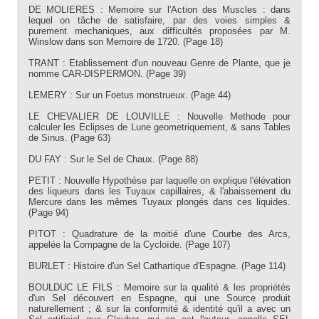
DE MOLIERES : Memoire sur l'Action des Muscles : dans
lequel on tâche de satisfaire, par des voies simples &
purement mechaniques, aux difficultés proposées par M.
Winslow dans son Memoire de 1720. (Page 18)
TRANT : Etablissement d'un nouveau Genre de Plante, que je
nomme CAR-DISPERMON. (Page 39)
LEMERY : Sur un Foetus monstrueux. (Page 44)
LE CHEVALIER DE LOUVILLE : Nouvelle Methode pour
calculer les Eclipses de Lune geometriquement, & sans Tables
de Sinus. (Page 63)
DU FAY : Sur le Sel de Chaux. (Page 88)
PETIT : Nouvelle Hypothèse par laquelle on explique l'élévation
des liqueurs dans les Tuyaux capillaires, & l'abaissement du
Mercure dans les mêmes Tuyaux plongés dans ces liquides.
(Page 94)
PITOT : Quadrature de la moitié d'une Courbe des Arcs,
appelée la Compagne de la Cycloïde. (Page 107)
BURLET : Histoire d'un Sel Cathartique d'Espagne. (Page 114)
BOULDUC LE FILS : Memoire sur la qualité & les propriétés
d'un Sel découvert en Espagne, qui une Source produit
naturellement ; & sur la conformité & identité qu'il a avec un