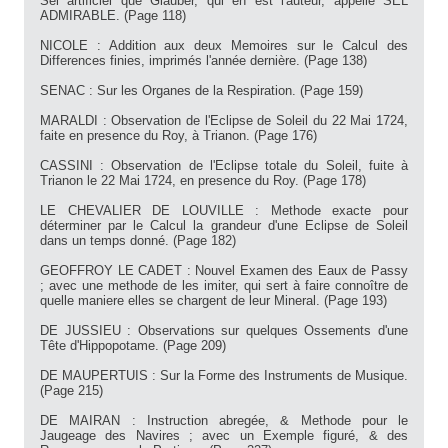
Sel artificiel que Glauber, qui en est l'auteur, appelle SEL
ADMIRABLE. (Page 118)
NICOLE : Addition aux deux Memoires sur le Calcul des
Differences finies, imprimés l'année dernière. (Page 138)
SENAC : Sur les Organes de la Respiration. (Page 159)
MARALDI : Observation de l'Eclipse de Soleil du 22 Mai 1724,
faite en presence du Roy, à Trianon. (Page 176)
CASSINI : Observation de l'Eclipse totale du Soleil, fuite à
Trianon le 22 Mai 1724, en presence du Roy. (Page 178)
LE CHEVALIER DE LOUVILLE : Methode exacte pour
déterminer par le Calcul la grandeur d'une Eclipse de Soleil
dans un temps donné. (Page 182)
GEOFFROY LE CADET : Nouvel Examen des Eaux de Passy
; avec une methode de les imiter, qui sert à faire connoître de
quelle maniere elles se chargent de leur Mineral. (Page 193)
DE JUSSIEU : Observations sur quelques Ossements d'une
Tête d'Hippopotame. (Page 209)
DE MAUPERTUIS : Sur la Forme des Instruments de Musique.
(Page 215)
DE MAIRAN : Instruction abregée, & Methode pour le
Jaugeage des Navires ; avec un Exemple figuré, & des