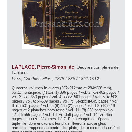
LAPLACE, Pierre-Simon, de.
Oeuvres complètes de
Laplace.
Paris, Gauthier-Villars, 1878-1886 / 1891-1912.
Quatorze volumes in quarto (267x212mm et 284x228 mm),
vol.1: frontispice, (4)-xxi-(1)-395 pages / vol. 2: xvi-402 pages /
vol. 3: xxii-350 pages / vol. 4: xxxvi-501 pages / vol. 5: ix-508
pages / vol. 6: xi-509 pages / vol. 7: (6)-clxxiii-645 pages / vol.
8: (8)-501 pages / vol. 9: (6)-485-(2) pages / vol. 10: (10)-419
pages et 2 planches hors texte / vol. 11: (8)-558 pages / vol.
12: (8)-566 pages / vol. 13: viii-358 pages / vol. 14: viii-465
pages.
reliure :
Volumes 1 à 7: Plein chagrin de l'époque,
triple filet doré encadrant les plats, fleurons aux angles,
armoiries frappées au centre des plats, dos à cinq nerfs orné et