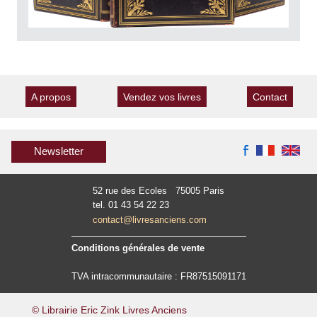
A propos
Vendez vos livres
Contact
Newsletter
52 rue des Ecoles 75005 Paris
tel. 01 43 54 22 23
contact@livresanciens.com
Conditions générales de vente
TVA intracommunautaire : FR87515091171
© Librairie Eric Zink Livres Anciens