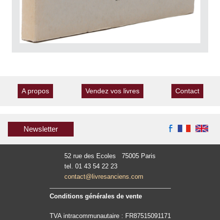
A propos
Vendez vos livres
Contact
Newsletter
52 rue des Ecoles 75005 Paris
tel. 01 43 54 22 23
contact@livresanciens.com
Conditions générales de vente
TVA intracommunautaire : FR87515091171