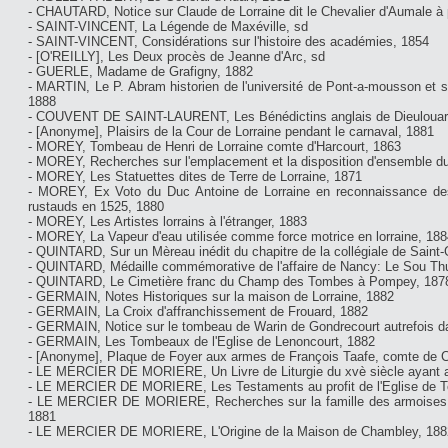
- CHAUTARD, Notice sur Claude de Lorraine dit le Chevalier d'Aumale à 
- SAINT-VINCENT, La Légende de Maxéville, sd
- SAINT-VINCENT, Considérations sur l'histoire des académies, 1854
- [O'REILLY], Les Deux procès de Jeanne d'Arc, sd
- GUERLE, Madame de Grafigny, 1882
- MARTIN, Le P. Abram historien de l'université de Pont-a-mousson et s
1888
- COUVENT DE SAINT-LAURENT, Les Bénédictins anglais de Dieulouar
- [Anonyme], Plaisirs de la Cour de Lorraine pendant le carnaval, 1881
- MOREY, Tombeau de Henri de Lorraine comte d'Harcourt, 1863
- MOREY, Recherches sur l'emplacement et la disposition d'ensemble 
- MOREY, Les Statuettes dites de Terre de Lorraine, 1871
- MOREY, Ex Voto du Duc Antoine de Lorraine en reconnaissance des v
rustauds en 1525, 1880
- MOREY, Les Artistes lorrains à l'étranger, 1883
- MOREY, La Vapeur d'eau utilisée comme force motrice en lorraine, 188
- QUINTARD, Sur un Mèreau inédit du chapitre de la collégiale de Saint
- QUINTARD, Médaille commémorative de l'affaire de Nancy: Le Sou Thui
- QUINTARD, Le Cimetière franc du Champ des Tombes à Pompey, 187
- GERMAIN, Notes Historiques sur la maison de Lorraine, 1882
- GERMAIN, La Croix d'affranchissement de Frouard, 1882
- GERMAIN, Notice sur le tombeau de Warin de Gondrecourt autrefois dan
- GERMAIN, Les Tombeaux de l'Eglise de Lenoncourt, 1882
- [Anonyme], Plaque de Foyer aux armes de François Taafe, comte de Ca
- LE MERCIER DE MORIERE, Un Livre de Liturgie du xvè siècle ayant 
- LE MERCIER DE MORIERE, Les Testaments au profit de l'Eglise de T
- LE MERCIER DE MORIERE, Recherches sur la famille des armoises et 
1881
- LE MERCIER DE MORIERE, L'Origine de la Maison de Chambley, 188