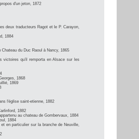
propos d'un jeton, 1872
es deux traducteurs Ragot et le P. Carayon,
d, 1884
du Chateau du Duc Raoul à Nancy, 1865
ictoires qu'il remporta en Alsace sur les
4
-Georges, 1868
llié, 1869
8
s l'église saint-etienne, 1882
rlinford, 1882
appartenu au chateau de Gombervaux, 1884
oul, 1884
en particulier sur la branche de Neuville,
2