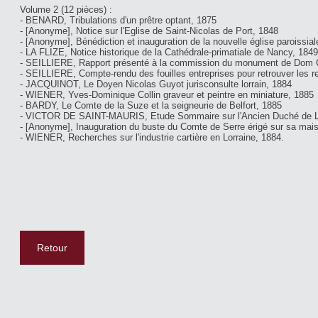
Volume 2 (12 pièces) :
- BENARD, Tribulations d'un prêtre optant, 1875
- [Anonyme], Notice sur l'Eglise de Saint-Nicolas de Port, 1848
- [Anonyme], Bénédiction et inauguration de la nouvelle église paroissia
- LA FLIZE, Notice historique de la Cathédrale-primatiale de Nancy, 1849
- SEILLIERE, Rapport présenté à la commission du monument de Dom 
- SEILLIERE, Compte-rendu des fouilles entreprises pour retrouver les
- JACQUINOT, Le Doyen Nicolas Guyot jurisconsulte lorrain, 1884
- WIENER, Yves-Dominique Collin graveur et peintre en miniature, 1885
- BARDY, Le Comte de la Suze et la seigneurie de Belfort, 1885
- VICTOR DE SAINT-MAURIS, Etude Sommaire sur l'Ancien Duché de 
- [Anonyme], Inauguration du buste du Comte de Serre érigé sur sa mai
- WIENER, Recherches sur l'industrie cartière en Lorraine, 1884.
Retour