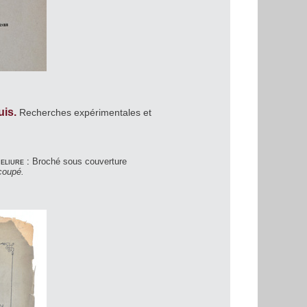
uis.
Recherches expérimentales et
eliure :
Broché sous couverture
coupé.