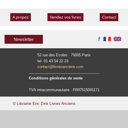
A propos
Vendez vos livres
Contact
Newsletter
52 rue des Ecoles 75005 Paris
tel. 01 43 54 22 23
contact@livresanciens.com
Conditions générales de vente
TVA intracommunautaire : FR87515091171
© Librairie Eric Zink Livres Anciens