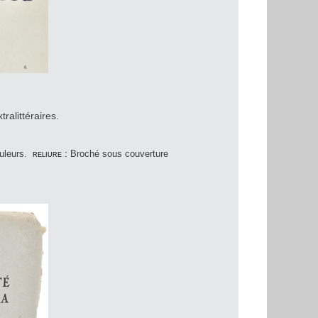
tralittéraires.
uleurs.
reliure :
Broché sous couverture