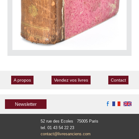
A propos
Vendez vos livres
Contact
Newsletter
52 rue des Ecoles 75005 Paris
tel. 01 43 54 22 23
contact@livresanciens.com