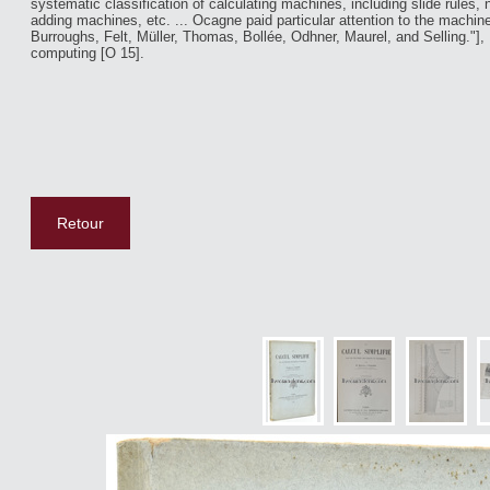
systématic classification of calculating machines, including slide rules,
adding machines, etc. ... Ocagne paid particular attention to the machi
Burroughs, Felt, Müller, Thomas, Bollée, Odhner, Maurel, and Selling."],
computing [O 15].
Retour