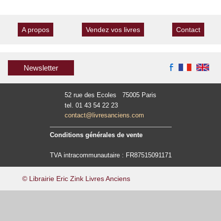
A propos
Vendez vos livres
Contact
Newsletter
52 rue des Ecoles 75005 Paris
tel. 01 43 54 22 23
contact@livresanciens.com
Conditions générales de vente
TVA intracommunautaire : FR87515091171
© Librairie Eric Zink Livres Anciens