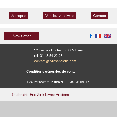
A propos
Vendez vos livres
Contact
Newsletter
52 rue des Ecoles 75005 Paris
tel. 01 43 54 22 23
contact@livresanciens.com
Conditions générales de vente
TVA intracommunautaire : FR87515091171
© Librairie Eric Zink Livres Anciens