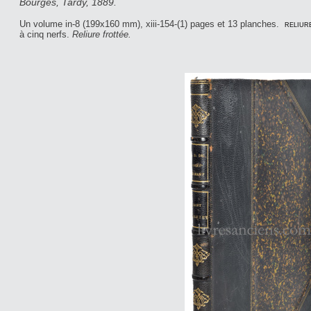
Bourges, Tardy, 1889.
Un volume in-8 (199x160 mm), xiii-154-(1) pages et 13 planches.
reliur
à cinq nerfs.
Reliure frottée.