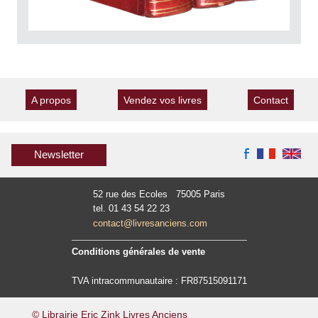
A propos
Vendez vos livres
Contact
Newsletter
52 rue des Ecoles 75005 Paris
tel. 01 43 54 22 23
contact@livresanciens.com
Conditions générales de vente
TVA intracommunautaire : FR87515091171
© Librairie Eric Zink Livres Anciens