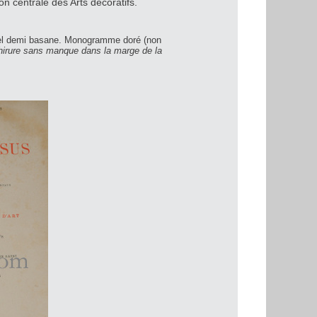
on centrale des Arts décoratifs.
el demi basane. Monogramme doré (non
échirure sans manque dans la marge de la