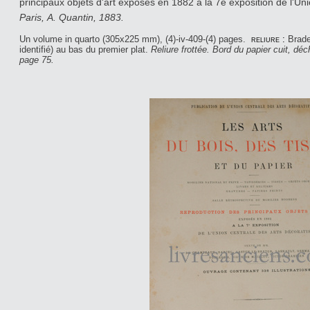
principaux objets d'art exposés en 1882 à la 7e exposition de l'Uni
Paris, A. Quantin, 1883.
Un volume in quarto (305x225 mm), (4)-iv-409-(4) pages.
reliure :
Brad
identifié) au bas du premier plat.
Reliure frottée. Bord du papier cuit, d
page 75.