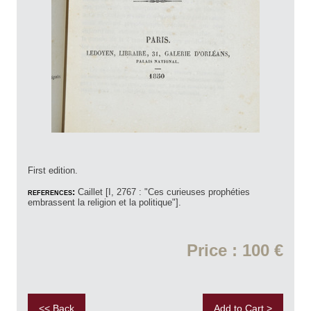
First edition.
references:
Caillet [I, 2767 : "Ces curieuses prophéties
embrassent la religion et la politique"].
Price : 100 €
<< Back
Add to Cart >