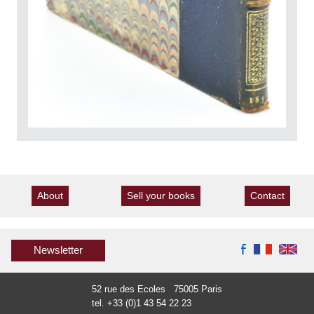
About
Sell your books
Contact
Newsletter
52 rue des Ecoles 75005 Paris
tel. +33 (0)1 43 54 22 23