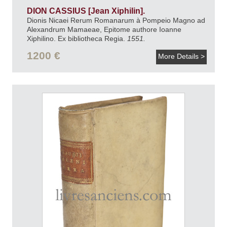
DION CASSIUS [Jean Xiphilin].
Dionis Nicaei Rerum Romanarum à Pompeio Magno ad
Alexandrum Mamaeae, Epitome authore Ioanne
Xiphilino. Ex bibliotheca Regia.
1551.
1200 €
More Details >