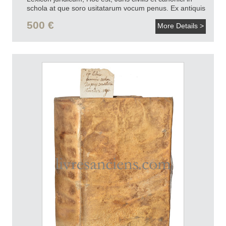
schola at que soro usitatarum vocum penus. Ex antiquis
& recentioribus jurisconsultis de Lexigraphis [.] Brissonii,
500 €
More Details >
Hotmani, Prateii.
1599.