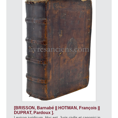
[BRISSON, Barnabé || HOTMAN, François ||
DUPRAT, Pardoux ].
Lexicon juridicum, Hoc est, Juris civilis et canonici in