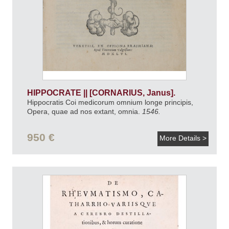
HIPPOCRATE || [CORNARIUS, Janus].
Hippocratis Coi medicorum omnium longe principis,
Opera, quae ad nos extant, omnia.
1546.
950 €
More Details >