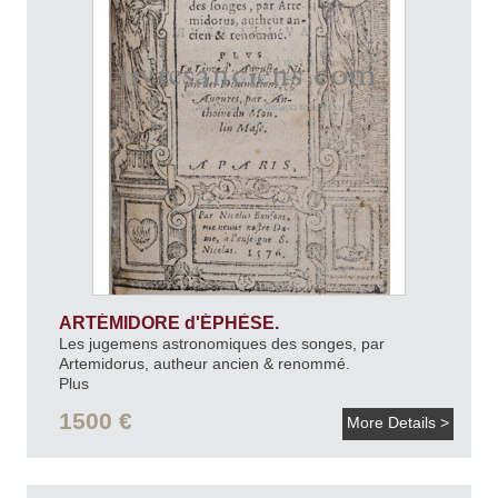
ARTÉMIDORE d'ÉPHÈSE.
Les jugemens astronomiques des songes, par
Artemidorus, autheur ancien & renommé.
Plus
Le Livre d'Auguste Niphe des divinations, & Augures,
1500 €
More Details >
par Antoine du Moulin.
1576.