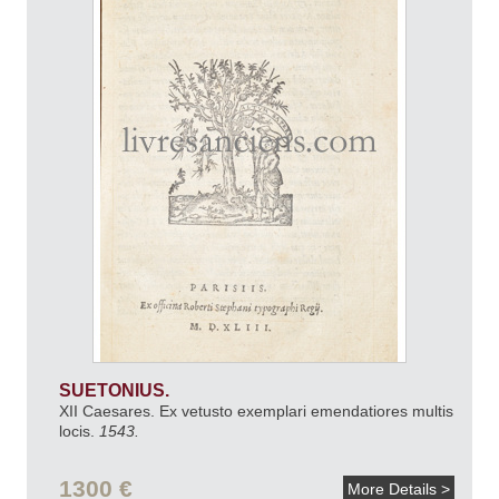
SUETONIUS.
XII Caesares. Ex vetusto exemplari emendatiores multis
locis.
1543.
1300 €
More Details >