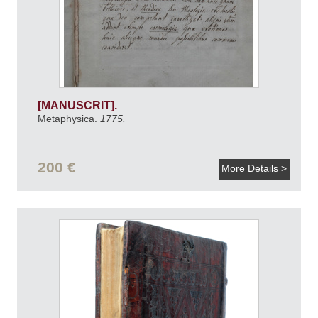
[MANUSCRIT].
Metaphysica.
1775.
200 €
More Details >