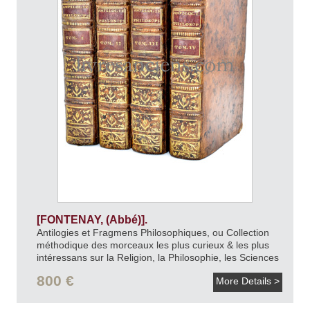
[FONTENAY, (Abbé)].
Antilogies et Fragmens Philosophiques, ou Collection
méthodique des morceaux les plus curieux & les plus
intéressans sur la Religion, la Philosophie, les Sciences
& les Arts, extraits des écrits de la Philosophie
800 €
More Details >
moderne.
1774-1775.