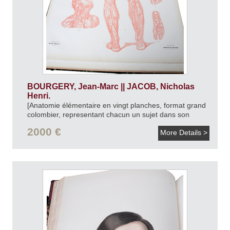
BOURGERY, Jean-Marc || JACOB, Nicholas
Henri.
[Anatomie élémentaire en vingt planches, format grand
colombier, representant chacun un sujet dans son
entier a la proportion de demi-nature.].
[1854].
2000 €
More Details >