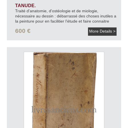
TANUDE.
Traité d'anatomie, d'ostéologie et de miologie,
nécessaire au dessin : débarrassé des choses inutiles a
la peinture pour en facilitier l'étude et faire connaitre
clairement les facultés des os et des muscles, et
600 €
More Details >
l'attache des muscles sur les os, ce qui se trouve
expliqué par la table et les lettres de renvoi, marqué
conformement sur chaque figures vuës de différents
côtés / par Tanude, anatomiste, et dessiné par
Naudet.
[v.1800].