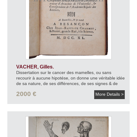
VACHER, Gilles.
Dissertation sur le cancer des mamelles, ou sans
recourir à aucune hipotése, on donne une véritable idée
de sa nature, de ses différences, de ses signes & de
ses causes, avec la Méthode de le traiter fondée sur
2000 €
More Details >
plusieurs faits de Pratique.
1740.