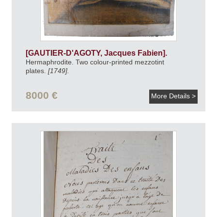
[GAUTIER-D'AGOTY, Jacques Fabien].
Hermaphrodite. Two colour-printed mezzotint
plates.
[1749].
8000 €
More Details >