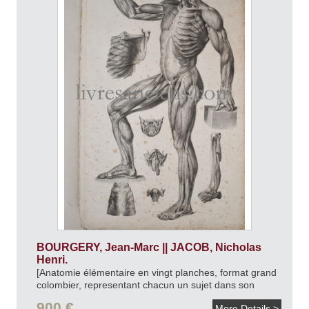
BOURGERY, Jean-Marc || JACOB, Nicholas
Henri.
[Anatomie élémentaire en vingt planches, format grand
colombier, representant chacun un sujet dans son
entier a la proportion de demi-nature.].
[v.1850].
900 €
More Details >