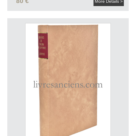
80 €
More Details >