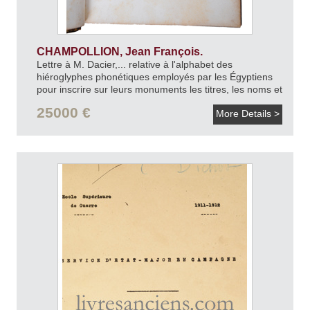
CHAMPOLLION, Jean François.
Lettre à M. Dacier,... relative à l'alphabet des
hiéroglyphes phonétiques employés par les Égyptiens
pour inscrire sur leurs monuments les titres, les noms et
les surnoms des souverains grecs et romains
25000 €
More Details >
[relié à la suite]
Précis du système hiéroglyphique des anciens
égyptiens, ou Recherches sur les élémens premiers de
cette écriture sacrée.
1822-1824.