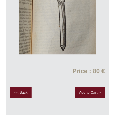
Price : 80 €
<< Back
Add to Cart >