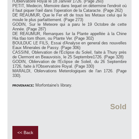
l'Obſervatoire Royal le 18 Janvier 1726. (Page 260)
PETIT, Medecin, Memoire dans lequel on détermine l'endroit où
il faut piquer l'œil dans l'operation de la Cataracte. (Page 262)
DE REAUMUR, Que le Fer eſt de tous les Metaux celui qui ſe
moule le plus parfaittement. (Page 273)
GODIN, Sur le Meteore qui a paru le 19 Octobre de cette
Année. (Page 287)
DE REAUMUR, Remarques ſur la Plante appellée à la Chine
Hia tſao tom tſhom, ou Plante Ver. (Page 302)
BOULDUC LE FILS, Essai d'Analyse en general des nouvelles
Eaux Minerales de Passy. (Page 306)
CASSINI, Obſervation de l'Eclipse du Soleil, faite à Thury près
de Clermont en Beauvoisis, le 25 Septembre1726. (Page 328)
GODIN, Obſervation de l'Eclipse de Soleil, du 26 Septembre
1726, faite à l'Observatoire Royal. (Page 330)
MARALDI, Obſervations Meterologiques de l'an 1726. (Page
330).
provenance:
Morfontaine's library.
Sold
<< Back