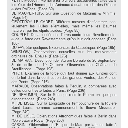
PETIT, Medecin, Memoire fur plufieurs découvertes faites dans
les Yeux de l'Homme, des Animaux à quatre pieds, des Oiſeaux
& des Poiſſons. (Page 69)
DE MAUPERTUIS, Sur une Question de Maximis & Minimis.
(Page 84)
GEOFFROY LE CADET, Différens moyens d'enflammer, non-
ſeulement les Huiles eſſentielles, mais même les Baumes
naturels, par les eſprits acides. (Page 95)
COUPLET, De la pouſſée des Terres contre leurs Reveſtements,
& de la force des Revestements qu'on leur doit opposer. (Page
106)
DU FAY, Sur quelques Experiences de Catoptrique. (Page 165)
WINSLOW, Observations nouvelles sur les mouvements
ordinaires de l'Epaule. (Page 175)
DE MAIRAN, Description de l'Aurore Boreale du 26 Septembre,
& de celle du 19 Octobre. Observées au Château de
Breüillepont... (Page 198)
PITOT, Examen de la force qu'il faut donner aux Cintres dont
on ſe ſert dans la conſtruction des grandes Voutes, des Arches
des Ponts. (Page 216)
MARALDI, Observations faites à Pequin, & comparées avec
celles qui ont esté faites à Paris. (Page 236)
DE REAUMUR, Sur le Son que rend le Plomb en quelques
circonstances. (Page 243)
M. DE LISLE, Sur la Longitude de l'embouchure de la Riviere
Saint Louis, nommée communément le fleuve Mississipi.
(Page 249)
M. DE LISLE, Obſervations Aſtronomiques faites à Berlin dans
l'Obſervatoire Royal. (Page 258)
CASSINI, Obſervation de l'Eclipse de Mars par la Lune, faite à