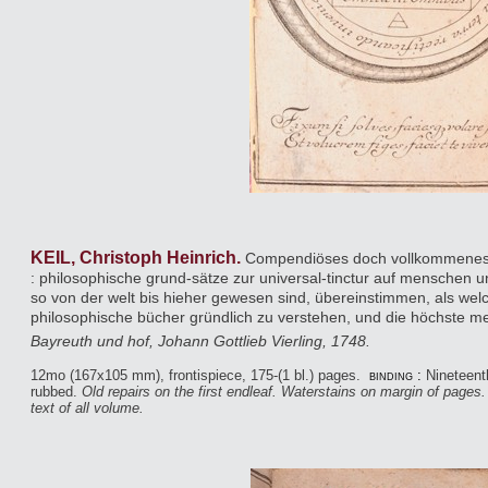
KEIL, Christoph Heinrich.
Compendiöses doch vollkommenes p
: philosophische grund-sätze zur universal-tinctur auf menschen u
so von der welt bis hieher gewesen sind, übereinstimmen, als wel
philosophische bücher gründlich zu verstehen, und die höchste 
Bayreuth und hof, Johann Gottlieb Vierling, 1748.
12mo (167x105 mm), frontispiece, 175-(1 bl.) pages.
binding :
Nineteent
rubbed.
Old repairs on the first endleaf. Waterstains on margin of page
text of all volume.