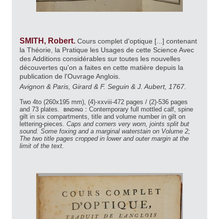
SMITH, Robert.
Cours complet d'optique [...] contenant
la Théorie, la Pratique les Usages de cette Science Avec
des Additions considérables sur toutes les nouvelles
découvertes qu'on a faites en cette matière depuis la
publication de l'Ouvrage Anglois.
Avignon & Paris, Girard & F. Seguin & J. Aubert, 1767.
Two 4to (260x195 mm), (4)-xxviii-472 pages / (2)-536 pages
and 73 plates.
binding :
Contemporary full mottled calf, spine
gilt in six compartments, title and volume number in gilt on
lettering-pieces.
Caps and corners very worn, joints split but
sound. Some foxing and a marginal waterstain on Volume 2;
The two title pages cropped in lower and outer margin at the
limit of the text.