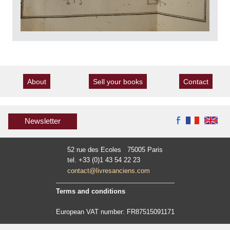
About
Sell your books
Contact
Newsletter
52 rue des Ecoles 75005 Paris
tel. +33 (0)1 43 54 22 23
contact@livresanciens.com
Terms and conditions
European VAT number: FR87515091171