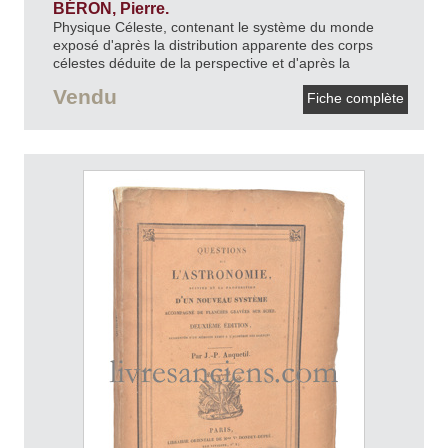
BÉRON, Pierre.
Physique Céleste, contenant le système du monde
exposé d'après la distribution apparente des corps
célestes déduite de la perspective et d'après la
distribution réelle de ces corps déduite de
Vendu
Fiche complète
l'astrogonie.
1866.