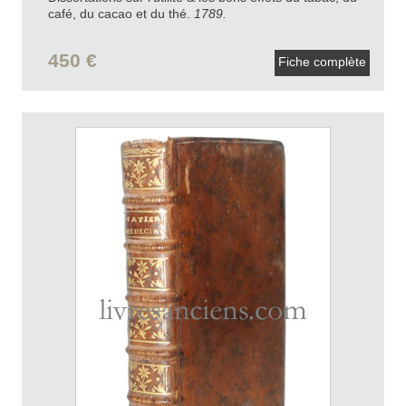
café, du cacao et du thé.
1789.
450 €
Fiche complète